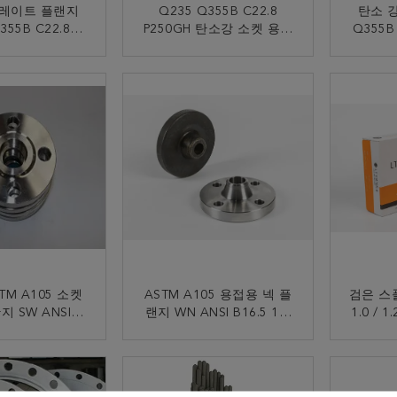
레이트 플랜지
Q235 Q355B C22.8
탄소 강
355B C22.8
P250GH 탄소강 소켓 용접
Q355B
NPS 1/2 -24
후란지 ANSI B16.5
ANSI B
15-600
미끄러
금 연락
지금 연락
TM A105 소켓
ASTM A105 용접용 넥 플
검은 스풀 
 SW ANSI
랜지 WN ANSI B16.5 1/2
1.0 / 
2 -24 150lb-
-24 위조 탄소 스틸류
E
lb/Sq.In
금 연락
지금 연락