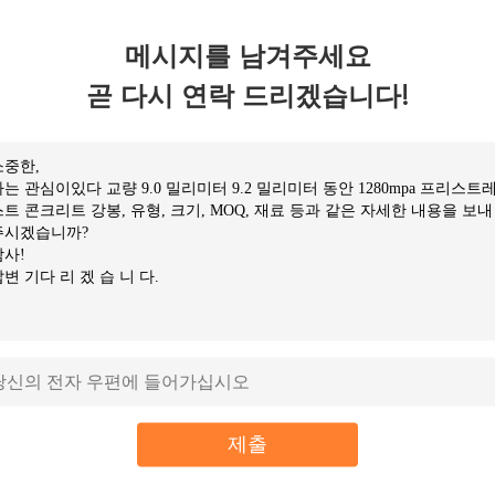
메시지를 남겨주세요
곧 다시 연락 드리겠습니다!
따른 SS / 탄소강
J421 Aws E6013 용접봉
낮은 탄
지는 계속 / 웰드
1/16 2.5 밀리미터 저합금
J50
끄러져 넘어집니
강 용접 전극
다
금 연락
지금 연락
제출