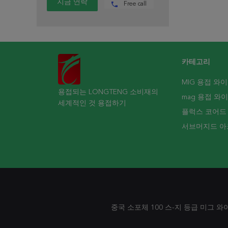
Free call
카테고리
MIG 용접 와
용접되는 LONGTENG 소비재의
mag 용접 와
세계적인 것 용접하기
플럭스 코어드
서브머지드 아
중국 소포체 100 스-지 등급 미그 와