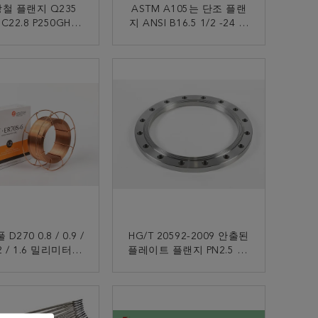
철 플랜지 Q235
ASTM A105는 단조 플랜
 C22.8 P250GH는
지 ANSI B16.5 1/2 -24 클
16.5 150lb를 밟고
래스 150lb를 밟고 미끄러
져 넘어집니다 -
져 넘어집니다 -
지금 연락
지금 연락
2500lb
2500lb/Sq.In 무선주파수
D270 0.8 / 0.9 /
HG/T 20592-2009 안출된
1.2 / 1.6 밀리미터와
플레이트 플랜지 PN2.5 / 6
r70s-6 용접선
/ 10 / 16 / 25 / 40
지금 연락
지금 연락