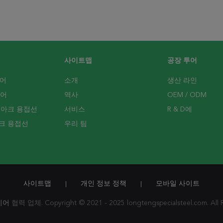
사이트맵
공장 투어
이어
소개
생산 라인
이어
역사
OEM / ODM
 아크 용접선
서비스
R & D에
크 용접선
우리 팀
사이트맵
개인 정보 정책
모바일 사이트
|
|
이어
협력 업체. Copyright © 2021 - 2025 longtengspecialsteel.com. All 