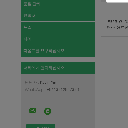
품질 관리
연락처
ER55-G .
뉴스
탄소 아르곤 
를 가진 
사례
지
따옴표를 요구하십시오
저희에게 연락하십시오
담당자 :
Kevin Yin
WhatsApp :
+8613812837333