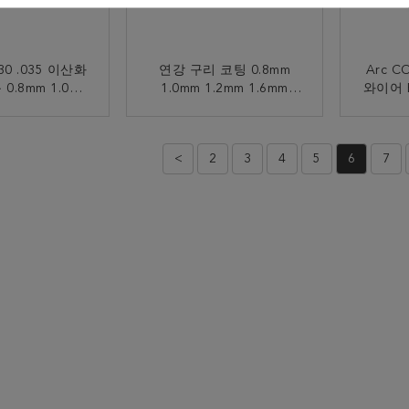
030 .035 이산화
연강 구리 코팅 0.8mm
Arc C
0.8mm 1.0mm
1.0mm 1.2mm 1.6mm
와이어 E
단단한 용접 전선
Er70s-6 CO2 MIG 용접 전
선
금 연락
지금 연락
<
2
3
4
5
6
7