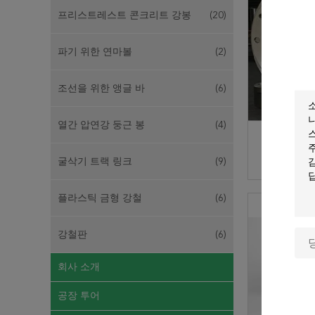
프리스트레스트 콘크리트 강봉
(20)
파기 위한 연마볼
(2)
조선을 위한 앵글 바
(6)
열간 압연강 둥근 봉
(4)
ANSI /에 
물 관 플랜
굴삭기 트랙 링크
(9)
를 밟고 미
지
플라스틱 금형 강철
(6)
강철판
(6)
회사 소개
공장 투어