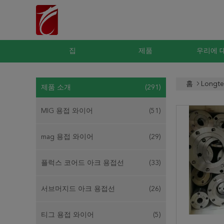
집
제품
우리에 
홈
Longt
제품 소개
(291)
MIG 용접 와이어
(51)
mag 용접 와이어
(29)
플럭스 코어드 아크 용접선
(33)
서브머지드 아크 용접선
(26)
티그 용접 와이어
(5)