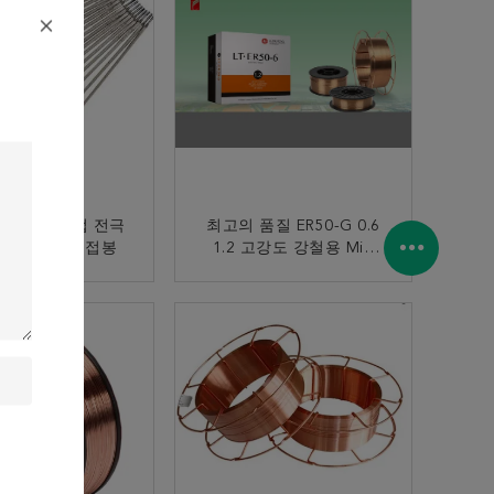
소 강철 용접 전극
최고의 품질 ER50-G 0.6
2를 위한 질 용접봉
1.2 고강도 강철용 Mig
Mag 용접 와이어 10 Lb
4.54kg
지금 연락
지금 연락