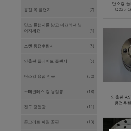
탄소강 플
Q235 Q
용접 목 플랜지
(7)
P250GH 
DN
지
단조 플랜지를 밟고 미끄러져 넘
어지세요
(5)
소켓 용접후란지
(5)
안출된 플레이트 플랜지
(5)
탄소강 용접 전극
(30)
스테인레스 강 용접봉
(18)
안출된 AS
용접후란지
전구 평형강
(11)
B16.5 1/
2500
지
콘크리트 파일 끝판
(13)