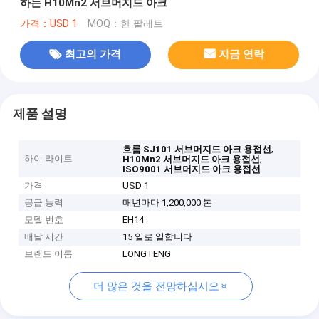
하는 H10Mn2 서브머지드 아크
가격：USD 1
MOQ：한 팔레트
최고의 가격
지금 연락
제품 설명
,
흐름 SJ101 서브머지드 아크 용접선
하이 라이트
,
H10Mn2 서브머지드 아크 용접선
ISO9001 서브머지드 아크 용접선
가격
USD 1
공급 능력
매년마다 1,200,000 톤
모델 번호
EH14
배달 시간
15 일로 일합니다
브랜드 이름
LONGTENG
더 많은 것을 전망하십시오