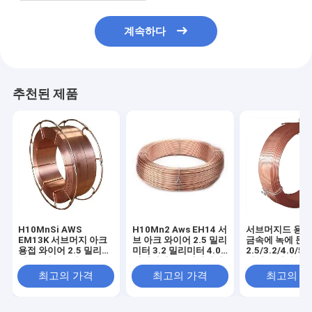
계속하다
추천된 제품
H10MnSi AWS
H10Mn2 Aws EH14 서
서브머지드 용접
EM13K 서브머지 아크
브 아크 와이어 2.5 밀리
금속에 녹에 둔
용접 와이어 2.5 밀리미
미터 3.2 밀리미터 4.0
2.5/3.2/4.0/5
터 25 킬로그램
밀리미터 5.0 밀리미터
미터를 배선합
최고의 가격
최고의 가격
최고의 